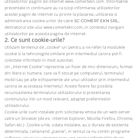
utilizatorilor paginii de internet www.comertekn.com. Informatiile
prezentate in continuare au ca scop informarea utilizatorilor
acestei pagini de internet cu privire la plasarea, utilizarea si
administrarea cookie-urilor de catre
,
SC COMERT EKN SRL
detinatorul site-ului www.comertekn.com, in contextul navigarii
utilizatorilor pe aceasta pagina de internet.
2. Ce sunt cookie-urile?
Utilizam termenul de „cookie”-uri pentru a ne referi la modulele
cookie si la tehnologiile similare prin intermediul carora pot fi
colectate informatii in mod automat.
Un „Internet Cookie” reprezinta un fisier de mici dimensiuni, format
din litere si numere, care va fi stocat pe computerul, terminalul
mobil sau pe alte echipamente ale unui utilizator prin intermediul
carora se acceseaza internetul. Aceste fisiere fac posibila
recunoasterea terminalului utilizatorului si prezentarea
continutului intr-un mod relevant, adaptat preferintelor
utilizatorului.
Cookie-urile sunt instalate prin solicitarea emisa de un web-server
catre un browser (de ex.: Internet Explorer, Mozilla Firefox, Chrome,
Safari etc.). Cookie-urile, odata instalate, au o durata de existenta
determinata, ramanand „pasive”, in sensul ca nu contin programe
software, virusi sau spyware si nu vor accesa informatiile de pe