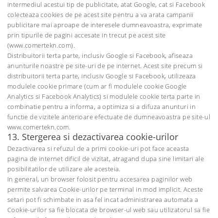
intermediul acestui tip de publicitate, atat Google, cat si Facebook
colecteaza cookies de pe acest site pentru a va arata campanii
publicitare mai aproape de interesele dumneavoastra, exprimate
prin tipurile de pagini accesate in trecut pe acest site
(www.comertekn.com).
Distribuitorii terta parte, inclusiv Google si Facebook, afiseaza
anunturile noastre pe site-uri de pe internet. Acest site precum si
distribuitorii terta parte, inclusiv Google si Facebook, utilizeaza
modulele cookie primare (cum ar fi modulele cookie Google
Analytics si Facebook Analytics) si modulele cookie terta parte in
combinatie pentru a informa, a optimiza si a difuza anunturi in
functie de vizitele anterioare efectuate de dumneavoastra pe site-ul
www.comertekn.com.
13. Stergerea si dezactivarea cookie-urilor
Dezactivarea si refuzul de a primi cookie-uri pot face aceasta
pagina de internet dificil de vizitat, atragand dupa sine limitari ale
posibilitatilor de utilizare ale acesteia.
In general, un browser folosit pentru accesarea paginilor web
permite salvarea Cookie-urilor pe terminal in mod implicit. Aceste
setari pot fi schimbate in asa fel incat administrarea automata a
Cookie-urilor sa fie blocata de browser-ul web sau utilizatorul sa fie