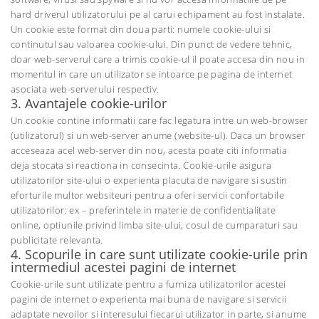
hard driverul utilizatorului pe al carui echipament au fost instalate.
Un cookie este format din doua parti: numele cookie-ului si
continutul sau valoarea cookie-ului. Din punct de vedere tehnic,
doar web-serverul care a trimis cookie-ul il poate accesa din nou in
momentul in care un utilizator se intoarce pe pagina de internet
asociata web-serverului respectiv.
3. Avantajele cookie-urilor
Un cookie contine informatii care fac legatura intre un web-browser
(utilizatorul) si un web-server anume (website-ul). Daca un browser
acceseaza acel web-server din nou, acesta poate citi informatia
deja stocata si reactiona in consecinta. Cookie-urile asigura
utilizatorilor site-ului o experienta placuta de navigare si sustin
eforturile multor websiteuri pentru a oferi servicii confortabile
utilizatorilor: ex – preferintele in materie de confidentialitate
online, optiunile privind limba site-ului, cosul de cumparaturi sau
publicitate relevanta.
4. Scopurile in care sunt utilizate cookie-urile prin
intermediul acestei pagini de internet
Cookie-urile sunt utilizate pentru a furniza utilizatorilor acestei
pagini de internet o experienta mai buna de navigare si servicii
adaptate nevoilor si interesului fiecarui utilizator in parte, si anume