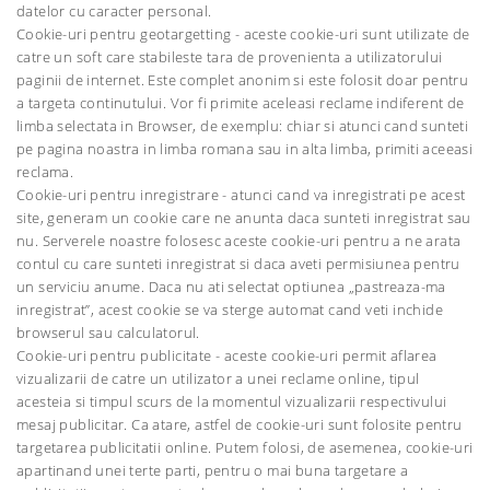
datelor cu caracter personal.
Cookie-uri pentru geotargetting - aceste cookie-uri sunt utilizate de
catre un soft care stabileste tara de provenienta a utilizatorului
paginii de internet. Este complet anonim si este folosit doar pentru
a targeta continutului. Vor fi primite aceleasi reclame indiferent de
limba selectata in Browser, de exemplu: chiar si atunci cand sunteti
pe pagina noastra in limba romana sau in alta limba, primiti aceeasi
reclama.
Cookie-uri pentru inregistrare - atunci cand va inregistrati pe acest
site, generam un cookie care ne anunta daca sunteti inregistrat sau
nu. Serverele noastre folosesc aceste cookie-uri pentru a ne arata
contul cu care sunteti inregistrat si daca aveti permisiunea pentru
un serviciu anume. Daca nu ati selectat optiunea „pastreaza-ma
inregistrat”, acest cookie se va sterge automat cand veti inchide
browserul sau calculatorul.
Cookie-uri pentru publicitate - aceste cookie-uri permit aflarea
vizualizarii de catre un utilizator a unei reclame online, tipul
acesteia si timpul scurs de la momentul vizualizarii respectivului
mesaj publicitar. Ca atare, astfel de cookie-uri sunt folosite pentru
targetarea publicitatii online. Putem folosi, de asemenea, cookie-uri
apartinand unei terte parti, pentru o mai buna targetare a