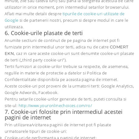
minute, zile sau cateva luni) sau pana la stergerea acestuia de catre
utilizator in orice moment, prin intermediul setarilor browserului.
Aflati mai multe detalii despre
tipurile de cookie-uri utilizate de
Google
si de partenerii nostri, precum si despre modul in care le
utilizeaza.
6. Cookie-urile plasate de terti
Anumite sectiuni de continut de pe pagina de internet pot fi
furnizate prin intermediul unor terti, adica nu de catre
COMERT
, caz in care aceste cookie-uri sunt denumite cookie-uri plasate
EKN
de terti („third party cookie-uri”).
Tertii furnizori ai cookie-urilor trebuie sa respecte, de asemenea,
regulile in materie de protectie a datelor si Politica de
Confidentialitate disponibila pe aceasta pagina de internet.
Aceste cookie-uri pot proveni de la urmatorii terti: Google Analytics,
Google Adwords, Facebook.
Pentru setarile cookie-urilor generate de terti, puteti consulta si
site-ul:
http://www.youronlinechoices.com/ro/
7. Cookie-uri folosite prin intermediul acestei
pagini de internet
Prin utilizarea/vizitarea paginii de internet pot fi plasate
urmatoarele tipuri de cookie-uri:
Cookie-uri de performanta a paginii de internet;