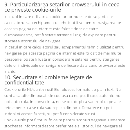
9. Particularizarea setarilor browserului in ceea
ce priveste cookie-urile
In cazul in care utilizarea cookie-urilor nu este deranjanta iar
calculatorul sau echipamentul tehnic utilizat pentru navigarea pe
aceasta pagina de internet este folosit doar de catre
dumneavoastra, pot fi setate termene lungi de expirare pentru
stocarea istoricului de navigare.
In cazul in care calculatorul sau echipamentul tehnic utilizat pentru
navigarea pe aceasta pagina de internet este folosit de mai multe
persoane, poate fi luata in considerare setarea pentru stergerea
datelor individuale de navigare de fiecare data cand browserul este
inchis.
10. Securitate si probleme legate de
confidentialitate
Cookie-urile NU sunt virusi! Ele folosesc formate tip plain text. Nu
sunt alcatuite din bucati de cod asa ca nu pot fi executate nici nu
pot auto-rula. In consecinta, nu se pot duplica sau replica pe alte
retele pentru a se rula sau replica din nou. Deoarece nu pot
indeplini aceste functii, nu pot fi considerate virusi.
Cookie-urile pot fi totusi folosite pentru scopuri negative. Deoarece
stocheaza informatii despre preferintele si istoricul de navigare al