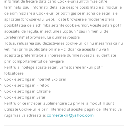
informat de fiecare data cand Cookie-uri sunt trimise catre
terminalul sau. Informatii detaliate despre posibilitatile si modurile
de administrare a Cookie-urilor pot fi gasite in zona de setari ale
aplicatiei (browser-ului web). Toate browserele moderne ofera
posibilitatea de a schimba setarile cookie-urilor. Aceste setari pot fi
accesate, de regula, in sectiunea „optiuni” sau in meniul de
„preferinte” al browserului dumneavoastra.
Totusi, refuzarea sau dezactivarea cookie-urilor nu inseamna ca nu
veti mai primi publicitate online – ci doar ca aceasta nu va fi
adaptata preferintelor si interesele dumneavoastra, evidentiate
prin comportamentul de navigare.
Pentru a intelege aceste setari, urmatoarele linkuri pot fi
folositoare:
Cookie settings in Internet Explorer
Cookie settings in Firefox
Cookie settings in Chrome
Cookie settings in Safari
Pentru orice intrebari suplimentare cu privire la modul in sunt
utilizate Cookie-urile prin intermediul acestei pagini de internet, va
rugam sa va adresati la:
comertekn@yahoo.com