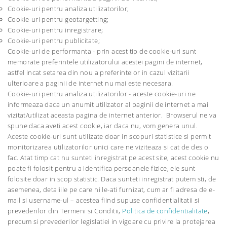
Cookie-uri pentru analiza utilizatorilor;
Cookie-uri pentru geotargetting;
Cookie-uri pentru inregistrare;
Cookie-uri pentru publicitate;
Cookie-uri de performanta - prin acest tip de cookie-uri sunt
memorate preferintele utilizatorului acestei pagini de internet,
astfel incat setarea din nou a preferintelor in cazul vizitarii
ulterioare a paginii de internet nu mai este necesara.
Cookie-uri pentru analiza utilizatorilor - aceste cookie-uri ne
informeaza daca un anumit utilizator al paginii de internet a mai
vizitat/utilizat aceasta pagina de internet anterior. Browserul ne va
spune daca aveti acest cookie, iar daca nu, vom genera unul.
Aceste cookie-uri sunt utilizate doar in scopuri statistice si permit
monitorizarea utilizatorilor unici care ne viziteaza si cat de des o
fac. Atat timp cat nu sunteti inregistrat pe acest site, acest cookie nu
poate fi folosit pentru a identifica persoanele fizice, ele sunt
folosite doar in scop statistic. Daca sunteti inregistrat putem sti, de
asemenea, detaliile pe care ni le-ati furnizat, cum ar fi adresa de e-
mail si username-ul – acestea fiind supuse confidentialitatii si
prevederilor din Termeni si Conditii,
Politica de confidentialitate
,
precum si prevederilor legislatiei in vigoare cu privire la protejarea