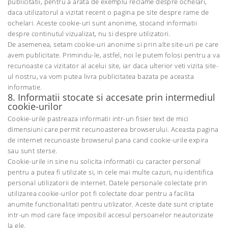
publicitatii, pentru a arata de exemplu reclame despre ochelari,
daca utilizatorul a vizitat recent o pagina pe site despre rame de
ochelari. Aceste cookie-uri sunt anonime, stocand informatii
despre continutul vizualizat, nu si despre utilizatori.
De asemenea, setam cookie-uri anonime si prin alte site-uri pe care
avem publicitate. Primindu-le, astfel, noi le putem folosi pentru a va
recunoaste ca vizitator al acelui site, iar daca ulterior veti vizita site-
ul nostru, va vom putea livra publicitatea bazata pe aceasta
informatie.
8. Informatii stocate si accesate prin intermediul
cookie-urilor
Cookie-urile pastreaza informatii intr-un fisier text de mici
dimensiuni care permit recunoasterea browserului. Aceasta pagina
de internet recunoaste browserul pana cand cookie-urile expira
sau sunt sterse.
Cookie-urile in sine nu solicita informatii cu caracter personal
pentru a putea fi utilizate si, in cele mai multe cazuri, nu identifica
personal utilizatorii de internet. Datele personale colectate prin
utilizarea cookie-urilor pot fi colectate doar pentru a facilita
anumite functionalitati pentru utilizator. Aceste date sunt criptate
intr-un mod care face imposibil accesul persoanelor neautorizate
la ele.