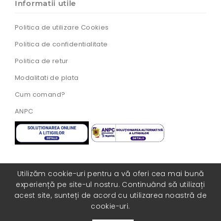
Informatii utile
Politica de utilizare Cookies
Politica de confidentialitate
Politica de retur
Modalitati de plata
Cum comand?
ANPC
Utilizăm cookie-uri pentru a vă oferi cea mai bună
experiență pe site-ul nostru. Continuând să utilizați
Toate drepturile rezervate. Realizat cu ❤️ de
acest site, sunteți de acord cu utilizarea noastră de
catre
COLORISITE.RO
cookie-uri.