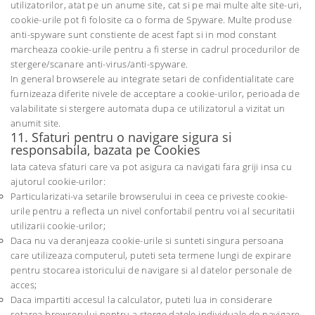
utilizatorilor, atat pe un anume site, cat si pe mai multe alte site-uri,
cookie-urile pot fi folosite ca o forma de Spyware. Multe produse
anti-spyware sunt constiente de acest fapt si in mod constant
marcheaza cookie-urile pentru a fi sterse in cadrul procedurilor de
stergere/scanare anti-virus/anti-spyware.
In general browserele au integrate setari de confidentialitate care
furnizeaza diferite nivele de acceptare a cookie-urilor, perioada de
valabilitate si stergere automata dupa ce utilizatorul a vizitat un
anumit site.
11. Sfaturi pentru o navigare sigura si
responsabila, bazata pe Cookies
Iata cateva sfaturi care va pot asigura ca navigati fara griji insa cu
ajutorul cookie-urilor:
Particularizati-va setarile browserului in ceea ce priveste cookie-
urile pentru a reflecta un nivel confortabil pentru voi al securitatii
utilizarii cookie-urilor;
Daca nu va deranjeaza cookie-urile si sunteti singura persoana
care utilizeaza computerul, puteti seta termene lungi de expirare
pentru stocarea istoricului de navigare si al datelor personale de
acces;
Daca impartiti accesul la calculator, puteti lua in considerare
setarea browserului pentru a sterge datele individuale de navigare