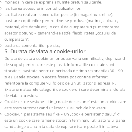
moneda in care se exprima anumite preturi sau tarife;
facilitarea accesului in contul utilizatorilor;
facilitatea realizarii comenzilor pe site (in magazinul online):
pastrarea optiunilor pentru diverse produse (marime, culoare,
material, alte detalii etc) in cosul de cumparaturi (si memorarea
acestor optiuni) – generand-se astfel flexibilitatea „cosului de
cumparaturi”;
postarea comentariilor pe site;
5. Durata de viata a cookie-urilor
Durata de viata a cookie-urilor poate varia semnificativ, depinzand
de scopul pentru care este plasat. Informatiile colectate sunt
stocate si pastrate pentru o perioada de timp rezonabila (30 – 90
zile). Datele stocate in aceste fisiere pot contine informatii
referitoare la computer-ul folosit de un utilizator si adresa IP.
Exista urmatoarele categorii de cookie-uri care determina si durata
de viata a acestora:
Cookie-uri de sesiune – Un „cookie de sesiune” este un cookie care
este sters automat cand utilizatorul isi inchide browserul.
Cookie-uri persistente sau fixe – Un „cookie persistent” sau „fix”
este un cookie care ramane stocat in terminalul utilizatorului pana
cand atinge o anumita data de expirare (care poate fi in cateva