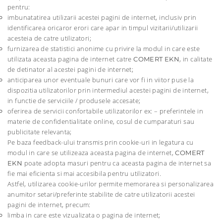
pentru:
imbunatatirea utilizarii acestei pagini de internet, inclusiv prin
identificarea oricaror erori care apar in timpul vizitarii/utilizarii
acesteia de catre utilizatori;
furnizarea de statistici anonime cu privire la modul in care este
utilizata aceasta pagina de internet catre
, in calitate
COMERT EKN
de detinator al acestei pagini de internet;
anticiparea unor eventuale bunuri care vor fi in viitor puse la
dispozitia utilizatorilor prin intermediul acestei pagini de internet,
in functie de serviciile / produsele accesate;
oferirea de servicii confortabile utilizatorilor ex: – preferintele in
materie de confidentialitate online, cosul de cumparaturi sau
publicitate relevanta;
Pe baza feedback-ului transmis prin cookie-uri in legatura cu
modul in care se utilizeaza aceasta pagina de internet,
COMERT
poate adopta masuri pentru ca aceasta pagina de internet sa
EKN
fie mai eficienta si mai accesibila pentru utilizatori.
Astfel, utilizarea cookie-urilor permite memorarea si personalizarea
anumitor setari/preferinte stabilite de catre utilizatorii acestei
pagini de internet, precum:
limba in care este vizualizata o pagina de internet;