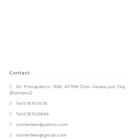
Contact
Str. Principala nr. 136D, 407155 Com. Caseiu jud. Cluj
(Romania)
Tel:0787574170
Tel:0787226669
comertekn@yahoo.com
comertekn@gmail.com