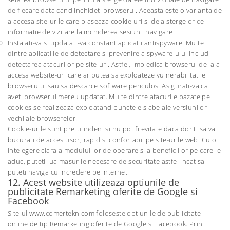
de fiecare data cand inchideti browserul. Aceasta este o varianta de
a accesa site-urile care plaseaza cookie-uri si de a sterge orice
informatie de vizitare la inchiderea sesiunii navigare.
Instalati-va si updatati-va constant aplicatii antispyware. Multe
dintre aplicatiile de detectare si prevenire a spyware-ului includ
detectarea atacurilor pe site-uri. Astfel, impiedica browserul de la a
accesa website-uri care ar putea sa exploateze vulnerabilitatile
browserului sau sa descarce software periculos. Asigurati-va ca
aveti browserul mereu updatat. Multe dintre atacurile bazate pe
cookies se realizeaza exploatand punctele slabe ale versiunilor
vechi ale browserelor.
Cookie-urile sunt pretutindeni si nu pot fi evitate daca doriti sa va
bucurati de acces usor, rapid si confortabil pe site-urile web. Cu o
intelegere clara a modului lor de operare si a beneficiilor pe care le
aduc, puteti lua masurile necesare de securitate astfel incat sa
puteti naviga cu incredere pe internet.
12. Acest website utilizeaza optiunile de
publicitate Remarketing oferite de Google si
Facebook
Site-ul www.comertekn.com foloseste optiunile de publicitate
online de tip Remarketing oferite de Google si Facebook. Prin