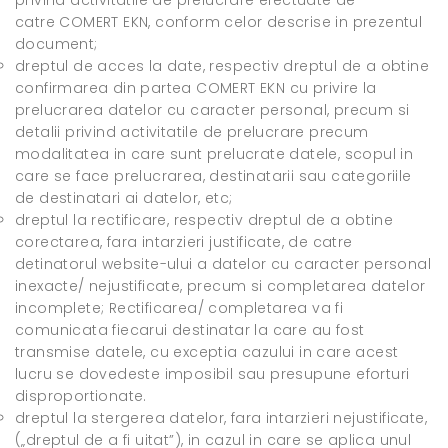
privind activitatile de prelucrare efectuate de
catre COMERT EKN, conform celor descrise in prezentul
document;
dreptul de acces la date, respectiv dreptul de a obtine
confirmarea din partea COMERT EKN cu privire la
prelucrarea datelor cu caracter personal, precum si
detalii privind activitatile de prelucrare precum
modalitatea in care sunt prelucrate datele, scopul in
care se face prelucrarea, destinatarii sau categoriile
de destinatari ai datelor, etc;
dreptul la rectificare, respectiv dreptul de a obtine
corectarea, fara intarzieri justificate, de catre
detinatorul website-ului a datelor cu caracter personal
inexacte/ nejustificate, precum si completarea datelor
incomplete; Rectificarea/ completarea va fi
comunicata fiecarui destinatar la care au fost
transmise datele, cu exceptia cazului in care acest
lucru se dovedeste imposibil sau presupune eforturi
disproportionate.
dreptul la stergerea datelor, fara intarzieri nejustificate,
(„dreptul de a fi uitat”), in cazul in care se aplica unul