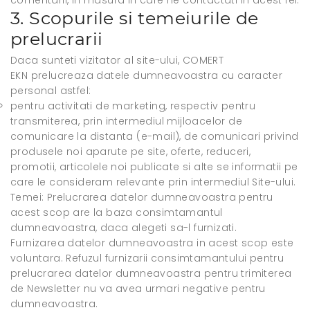
comentarii, in masura in care ne contactati in acest fel.
3. Scopurile si temeiurile de
prelucrarii
Daca sunteti vizitator al site-ului, COMERT
EKN prelucreaza datele dumneavoastra cu caracter
personal astfel:
pentru activitati de marketing, respectiv pentru
transmiterea, prin intermediul mijloacelor de
comunicare la distanta (e-mail), de comunicari privind
produsele noi aparute pe site, oferte, reduceri,
promotii, articolele noi publicate si alte se informatii pe
care le consideram relevante prin intermediul Site-ului.
Temei: Prelucrarea datelor dumneavoastra pentru
acest scop are la baza consimtamantul
dumneavoastra, daca alegeti sa-l furnizati.
Furnizarea datelor dumneavoastra in acest scop este
voluntara. Refuzul furnizarii consimtamantului pentru
prelucrarea datelor dumneavoastra pentru trimiterea
de Newsletter nu va avea urmari negative pentru
dumneavoastra.