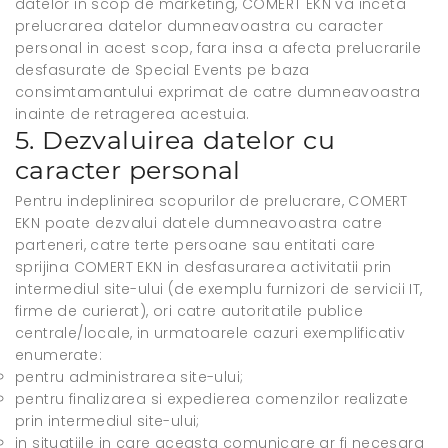
datelor in scop de marketing, COMERT EKN va inceta
prelucrarea datelor dumneavoastra cu caracter
personal in acest scop, fara insa a afecta prelucrarile
desfasurate de Special Events pe baza
consimtamantului exprimat de catre dumneavoastra
inainte de retragerea acestuia.
5. Dezvaluirea datelor cu
caracter personal
Pentru indeplinirea scopurilor de prelucrare, COMERT
EKN poate dezvalui datele dumneavoastra catre
parteneri, catre terte persoane sau entitati care
sprijina COMERT EKN in desfasurarea activitatii prin
intermediul site-ului (de exemplu furnizori de servicii IT,
firme de curierat), ori catre autoritatile publice
centrale/locale, in urmatoarele cazuri exemplificativ
enumerate:
pentru administrarea site-ului;
pentru finalizarea si expedierea comenzilor realizate
prin intermediul site-ului;
in situatiile in care aceasta comunicare ar fi necesara