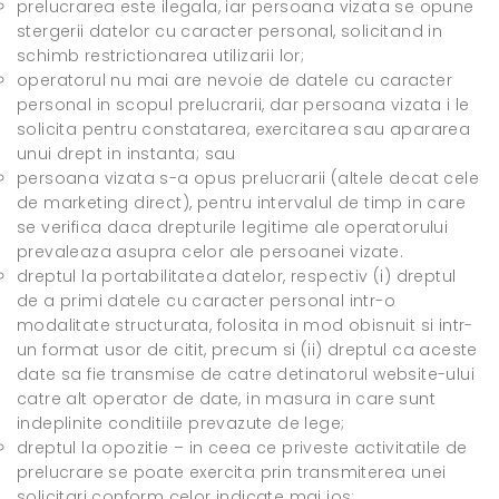
prelucrarea este ilegala, iar persoana vizata se opune
stergerii datelor cu caracter personal, solicitand in
schimb restrictionarea utilizarii lor;
operatorul nu mai are nevoie de datele cu caracter
personal in scopul prelucrarii, dar persoana vizata i le
solicita pentru constatarea, exercitarea sau apararea
unui drept in instanta; sau
persoana vizata s-a opus prelucrarii (altele decat cele
de marketing direct), pentru intervalul de timp in care
se verifica daca drepturile legitime ale operatorului
prevaleaza asupra celor ale persoanei vizate.
dreptul la portabilitatea datelor, respectiv (i) dreptul
de a primi datele cu caracter personal intr-o
modalitate structurata, folosita in mod obisnuit si intr-
un format usor de citit, precum si (ii) dreptul ca aceste
date sa fie transmise de catre detinatorul website-ului
catre alt operator de date, in masura in care sunt
indeplinite conditiile prevazute de lege;
dreptul la opozitie – in ceea ce priveste activitatile de
prelucrare se poate exercita prin transmiterea unei
solicitari conform celor indicate mai jos: