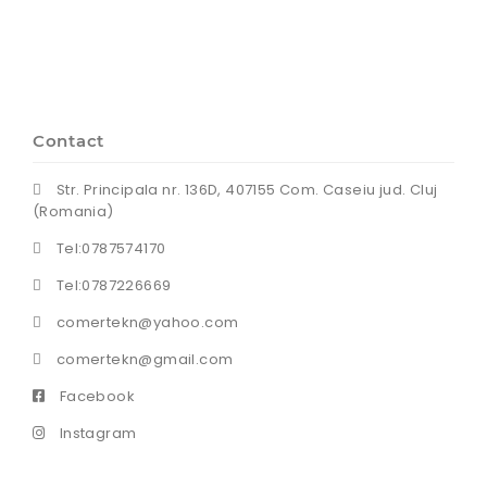
Contact
Str. Principala nr. 136D, 407155 Com. Caseiu jud. Cluj
(Romania)
Tel:0787574170
Tel:0787226669
comertekn@yahoo.com
comertekn@gmail.com
Facebook
Instagram