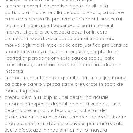
in orice moment, din motive legate de situatia
particulara in care se afla persoana vizata, ca datele
care o vizeaza sa fie prelucrate in temeiul interesului
legitim al detinatorul website-ului sau in temeiul
interesului public, cu exceptia cazurilor in care
detinatorul website-ului poate demonstra ca are
motive legitime si imperioase care justifica prelucrarea
si care prevaleaza asupra intereselor, drepturilor si
libertatilor persoanelor vizate sau ca scopul este
constatarea, exercitarea sau apararea unui drept in
instanta;
in orice moment, in mod gratuit si fara nicio justificare,
ca datele care o vizeaza sa fie prelucrate in scop de
marketing direct.
dreptul de a nu fi supus unei decizii individuale
automate, respectiv dreptul de a nu fi subiectul unei
decizii luate numai pe baza unor activitati de
prelucrare automate, inclusiv crearea de profiluri, care
produce efecte juridice care privesc persoana vizata
sau o afecteaza in mod similar intr-o masura